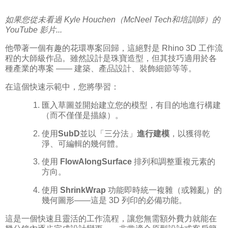
如果您從未看過 Kyle Houchen（McNeel Tech和培訓師）的
YouTube 影片...
他帶著一個有趣的花環專案回歸，這絕對是 Rhino 3D 工作流
程的大師級作品。雖然設計是珠寶造型，但其技巧適用於各
種產業的專案 —— 建築、產品設計、裝飾細節等等。
在這個快速示範中，您將學習：
匯入草圖並開始建立您的模型，有目的地進行構建
（而不僅僅是描線）。
使用
SubD
並以「三分法」
進行建模
，以獲得乾
淨、可編輯的幾何體。
使用
FlowAlongSurface
排列和調整重複元素的
方向。
使用
ShrinkWrap
功能即時統一複雜（或雜亂）的
幾何圖形——這是 3D 列印的必備功能。
這是一個快速且靈活的工作流程，讓您無需額外費力就能在