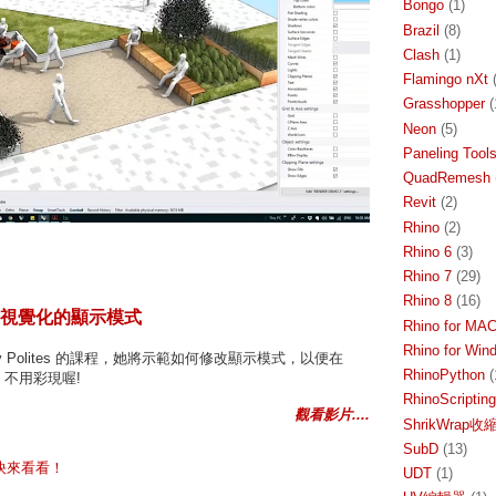
Bongo
(1)
Brazil
(8)
Clash
(1)
Flamingo nXt
Grasshopper
(
Neon
(5)
Paneling Tool
QuadRemesh
Revit
(2)
Rhino
(2)
Rhino 6
(3)
Rhino 7
(29)
Rhino 8
(16)
視覺化的顯示模式
Rhino for MA
Rhino for Win
ary Polites 的課程，她將示範如何修改顯示模式，以便在
RhinoPython
(
，不用彩現喔!
RhinoScripting
觀看影片....
ShrikWrap
SubD
(13)
快來看看！
UDT
(1)