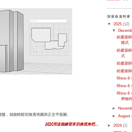
部落格資料庫
▼
2025
(12)
▼
Decemb
給建築師
模式
給建築
式
給建築
給建築
Rhino
Rhino
Rhino 
齊物
►
Novemb
鍵盤，就能輕鬆切換透視圖與正交平面圖。
►
August
試試用這個練習來切換視角吧...
►
2024
(1)