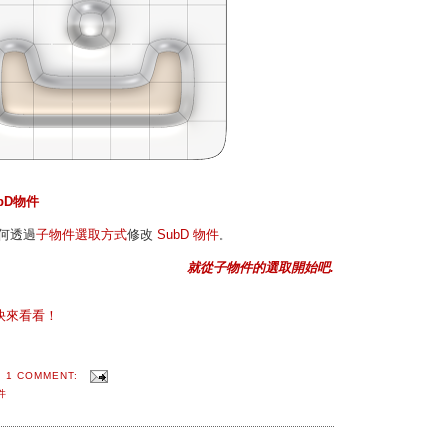
ubD物件
何透過
子物件選取方式
修改
SubD 物件
。
就從子物件的選取開始吧.
快來看看！
1 COMMENT:
件