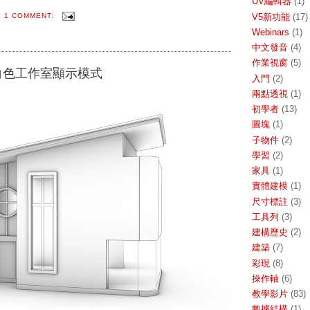
UV編輯器
(1)
V5新功能
(17)
1 COMMENT:
Webinars
(1)
中文發音
(4)
作業視窗
(5)
白色工作室顯示模式
入門
(2)
兩點透視
(1)
初學者
(13)
圖塊
(1)
子物件
(2)
學習
(2)
家具
(1)
實體建模
(1)
尺寸標註
(3)
工具列
(3)
建構歷史
(2)
建築
(7)
彩現
(8)
操作軸
(6)
教學影片
(83)
數據結構
(1)