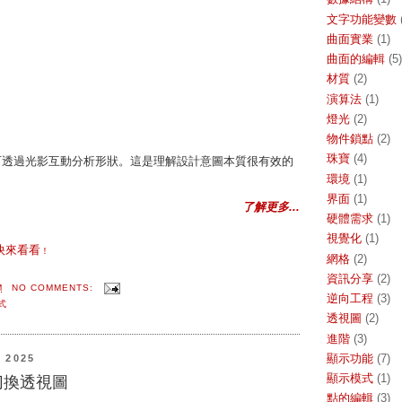
文字功能變數
曲面實業
(1)
曲面的編輯
(5)
材質
(2)
演算法
(1)
燈光
(2)
物件鎖點
(2)
珠寶
(4)
式，可透過光影互動分析形狀。這是理解設計意圖本質很有效的
環境
(1)
界面
(1)
了解更多...
硬體需求
(1)
視覺化
(1)
快來看看
！
網格
(2)
資訊分享
(2)
M
NO COMMENTS:
逆向工程
(3)
式
透視圖
(2)
進階
(3)
顯示功能
(7)
 2025
顯示模式
(1)
切換透視圖
點的編輯
(3)