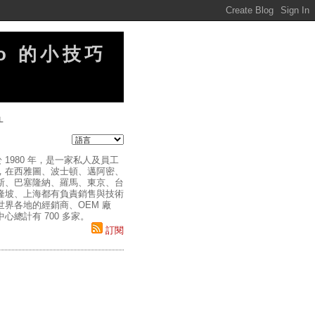
no 的小技巧
L
 1980 年，是一家私人及員工
，在西雅圖、波士頓、邁阿密、
斯、巴塞隆納、羅馬、東京、台
隆坡、上海都有負責銷售與技術
世界各地的經銷商、OEM 廠
心總計有 700 多家。
訂閱