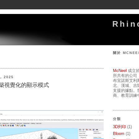
Rhi
關於 MCNEE
McNeel
成立於
所共有的公司
, 2025
布宜諾斯艾利
建築視覺化的顯示模式
北、漢城、吉
支援的據點。
商、教育訓練中
分類
3D列印
(1)
Bloom
(1)