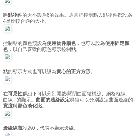
將
點物件
的大小設為6的效果。通常把控制點與點物件都設為
4是比較合適的大小。
控制點的顏色預設為
使用物件顏色
，也可以設為
使用固定顏
色
，以自己喜歡的顏色顯示控制點。
點的顯示方式也可以設為
實心的正方方形
。
在
可見性
群組下可以分別開啟/關閉曲面結構線、網格框線、
曲線...的顯示。
曲面的邊緣設定
群組可以分別設定曲面邊緣的
寬度
與
顏色淡化比
。
邊緣線寬
設為0，代表不顯示邊緣。