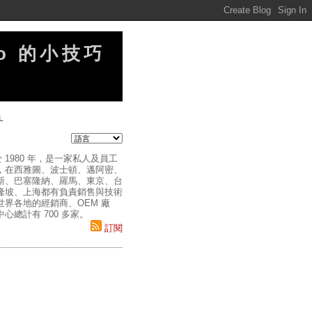
no 的小技巧
L
 1980 年，是一家私人及員工
，在西雅圖、波士頓、邁阿密、
斯、巴塞隆納、羅馬、東京、台
隆坡、上海都有負責銷售與技術
世界各地的經銷商、OEM 廠
心總計有 700 多家。
訂閱