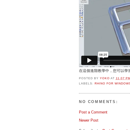
在這個進階教學中，您可以學
POSTED BY
YOKO
AT
11:07 P
LABELS:
RHINO FOR WINDOW
NO COMMENTS:
Post a Comment
Newer Post