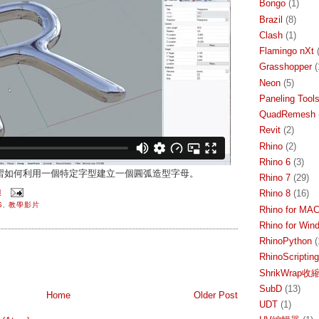
Bongo
(1)
Brazil
(8)
Clash
(1)
Flamingo nXt
Grasshopper
(
Neon
(5)
Paneling Tool
QuadRemesh
Revit
(2)
Rhino
(2)
Rhino 6
(3)
習如何利用一個特定字型建立一個圓弧造型字母。
Rhino 7
(29)
Rhino 8
(16)
M
S
,
教學影片
Rhino for MA
Rhino for Win
RhinoPython
(
RhinoScripting
ShrikWrap
SubD
(13)
Home
Older Post
UDT
(1)