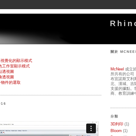
Rhi
關於 MCNEE
築視覺化的顯示模式
色工作室顯示模式
McNeel
成立於
點透視圖
所共有的公司
換透視圖
布宜諾斯艾利
改子物件的選取
北、漢城、吉
支援的據點。
商、教育訓練中
016
分類
3D列印
(1)
Bloom
(1)