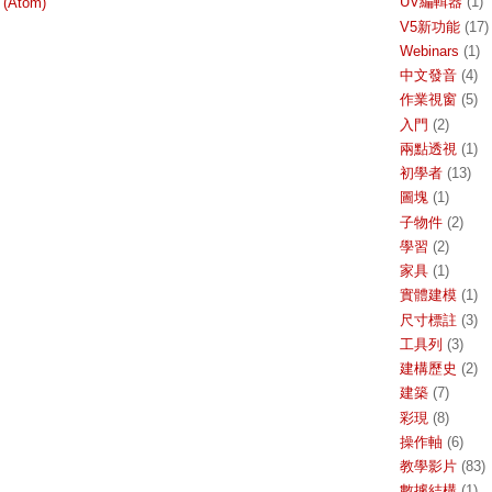
UV編輯器
(1)
 (Atom)
V5新功能
(17)
Webinars
(1)
中文發音
(4)
作業視窗
(5)
入門
(2)
兩點透視
(1)
初學者
(13)
圖塊
(1)
子物件
(2)
學習
(2)
家具
(1)
實體建模
(1)
尺寸標註
(3)
工具列
(3)
建構歷史
(2)
建築
(7)
彩現
(8)
操作軸
(6)
教學影片
(83)
數據結構
(1)