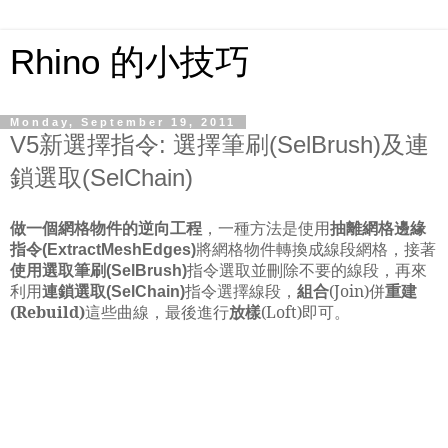
Rhino 的小技巧
Monday, September 19, 2011
V5新選擇指令: 選擇筆刷(SelBrush)及連
鎖選取(SelChain)
做一個網格物件的逆向工程
，一種方法是使用
抽離網格邊緣
指令
將網格物件轉換成線段網格，接著
(ExtractMeshEdges)
使用選取筆刷
指令選取並刪除不要的線段，再來
(SelBrush)
利用
連鎖選取
指令選擇線段，
組合
(Join)併
重建
(SelChain)
(Rebuild)
這些曲線，最後進行
放樣
(Loft)即可。