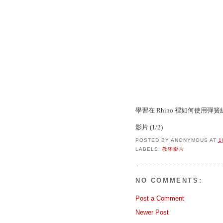
學習在 Rhino 裡如何使用
影片 (1/2)
POSTED BY
ANONYMOUS
AT
1
LABELS:
教學影片
NO COMMENTS:
Post a Comment
Newer Post