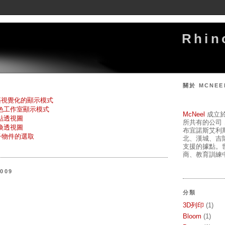
Rhi
關於 MCNEE
築視覺化的顯示模式
色工作室顯示模式
McNeel
成立於
點透視圖
所共有的公司
換透視圖
布宜諾斯艾利
改子物件的選取
北、漢城、吉
支援的據點。
商、教育訓練中
009
分類
3D列印
(1)
Bloom
(1)