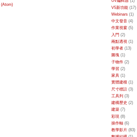
UV編輯器
(1)
 (Atom)
V5新功能
(17)
Webinars
(1)
中文發音
(4)
作業視窗
(5)
入門
(2)
兩點透視
(1)
初學者
(13)
圖塊
(1)
子物件
(2)
學習
(2)
家具
(1)
實體建模
(1)
尺寸標註
(3)
工具列
(3)
建構歷史
(2)
建築
(7)
彩現
(8)
操作軸
(6)
教學影片
(83)
數據結構
(1)