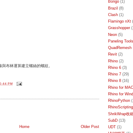
Bongo
(1)
Brazil
(8)
Clash
(1)
Flamingo nXt
Grasshopper
(
Neon
(5)
Paneling Tool
QuadRemesh
Revit
(2)
Rhino
(2)
彈簧線與布林運算建立螺絲的螺紋。
Rhino 6
(3)
Rhino 7
(29)
Rhino 8
(16)
0:44 PM
Rhino for MA
Rhino for Win
RhinoPython
(
RhinoScripting
ShrikWrap
SubD
(13)
Home
Older Post
UDT
(1)