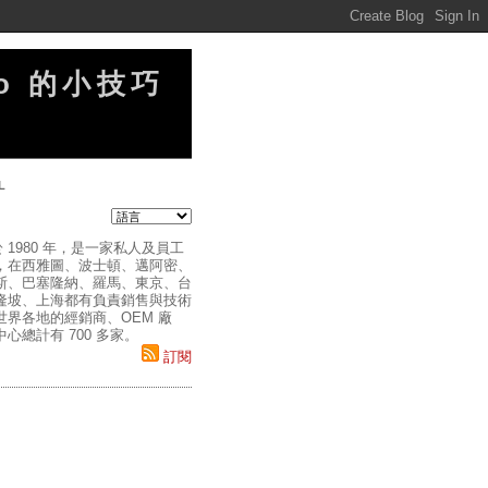
no 的小技巧
L
 1980 年，是一家私人及員工
，在西雅圖、波士頓、邁阿密、
斯、巴塞隆納、羅馬、東京、台
隆坡、上海都有負責銷售與技術
世界各地的經銷商、OEM 廠
心總計有 700 多家。
訂閱